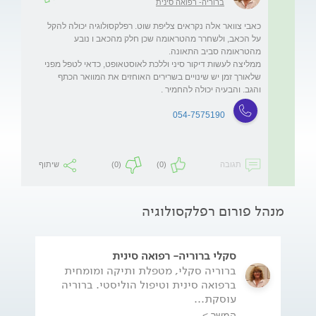
ברוריה- רפואה סינית
כאבי צוואר אלה נקראים צליפת שוט. רפלקסולוגיה יכולה להקל 
על הכאב, ולשחרר מהטראומה שכן חלק מהכאב ו נובע 
ממליצה לעשות דיקור סיני וללכת לאוסטאופט, כדאי לטפל מפני 
שלאורך זמן יש שינויים בשרירים האוחזים את המוואר הכתף 
והגב. והבעיה יכולה להחמיר .
054-7575190
תגובה
(0)
(0)
שיתוף
מנהל פורום רפלקסולוגיה
סקלי ברוריה- רפואה סינית
ברוריה סקלי, מטפלת ותיקה ומומחית
ברפואה סינית וטיפול הוליסטי. ברוריה
עוסקת...
המשך >