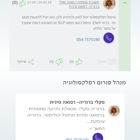
(0)
תשובת מומחה | מאת: סקלי
26.02.24 | 17:25
ברוריה- רפואה סינית
טיפול רפלקסולוגי יכול לאזן ולהרגיע ולכן הוא יעיל להזעות מסוג 
זה . כדאי לשלב טיפול רגשי מסוג NLP או משהוא דומה שעובד 
על מקור הלחץ.
054-7575190
תגובה
(0)
(0)
שיתוף
מנהל פורום רפלקסולוגיה
סקלי ברוריה- רפואה סינית
ברוריה סקלי, מטפלת ותיקה ומומחית
ברפואה סינית וטיפול הוליסטי. ברוריה
עוסקת...
המשך >
054-7575190