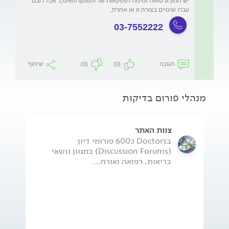
יש המון גרסאות זמינות לפסקאות של Lorem Ipsum. אבל רובם 
עברו שינויים בצורה זו או אחרת,
03-7552222
תגובה
(0)
(0)
שיתוף
מנהלי פורום בדיקות
צוות האתר
בDoctors כ600 פורומי דיון
(Discussion Forums) במגוון נושאי
בריאות, רפואה ואורח...