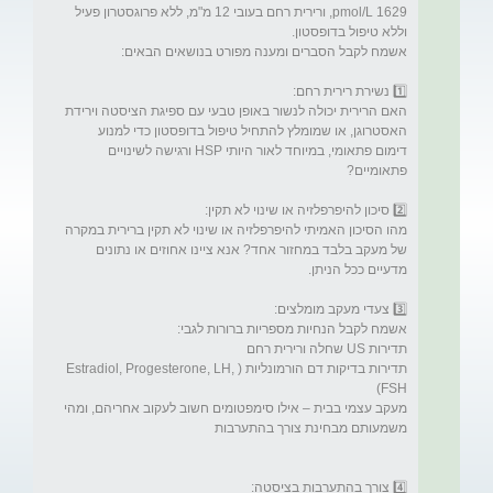
1629 pmol/L, ורירית רחם בעובי 12 מ"מ, ללא פרוגסטרון פעיל 
האם הרירית יכולה לנשור באופן טבעי עם ספיגת הציסטה וירידת 
האסטרוגן, או שמומלץ להתחיל טיפול בדופסטון כדי למנוע 
דימום פתאומי, במיוחד לאור היותי HSP ורגישה לשינויים 
מהו הסיכון האמיתי להיפרפלזיה או שינוי לא תקין ברירית במקרה 
של מעקב בלבד במחזור אחד? אנא ציינו אחוזים או נתונים 
תדירות בדיקות דם הורמונליות (Estradiol, Progesterone, LH, 
מעקב עצמי בבית – אילו סימפטומים חשוב לעקוב אחריהם, ומהי 