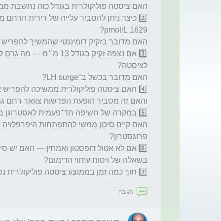
7️⃣ תוך כמה זמן בממוצע ציסטה פוליקולרית נספגת ספונטנית?
תגובה