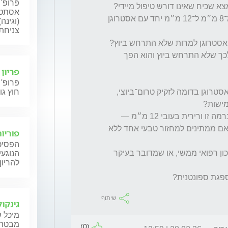
פרופ' 
אסתטי
2️⃣ כיצד ניתן להסביר עלייה של רירית הרחם מ־8 מ״מ ל־12 מ״מ יחד עם אסטרוגן 
(וגינה
צניחת 
3️⃣ אם נצפה זקיק בגודל 13 מ״מ — מה גרם לכך שלא התרחש ביוץ והוא הפך 
פריון
פרופ' 
4️⃣ האם ציסטה פוליקולרית ממשיכה להפריש אסטרוגן בדומה לזקיק טרום־ביוצי, 
חוץ גו
האם קיים סיכון ממשי להתפתחות היפרפלזיה אם ממתינים למחזור טבעי אחד ללא 
פוריות
הפסיכו
6️⃣ אם לא אטול דופסטון ואמתין — האם יש סיכון רפואי ממשי, או שמדובר בעיקר 
הנוגעי
להריון
שיתוף
גינקול
מיכל ש
מבטה ש
(0)