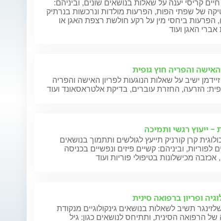
חיים קריסי יענה על שאלות בנושאים שונים, וביניהם:
קה של שפתי הפות, הפרעות מולדות ונרכשות בנרתיק
), הפרעות ביחסי מין על רקע חולשת רצפת האגן או
אברי האגן ועוד
 האישה והפריה חוץ גופית
זיידמן ישיב על שאלות הנוגעות לפריון האישה והפריה
פית: הזרעה, החזרת עוברים, בדיקת אלטראסאונד ועוד
 - ייעוץ רגשי ותמיכה
לוגית קרן קורניק תייעץ לגולשים ותתמוך בנושאים
ם לפוריות, וביניהם: קשיים פיזים ונפשיים בכניסה
, אכזבה מכישלונות בטיפולי פוריות ועוד
וגיה ופריון ברפואה סינית
לזינגר תשיב לשאלות בנושאים גינקולוגיים מנקודת
ל הרפואה הסינית, ותתיחס לנושאים כגון: גיל