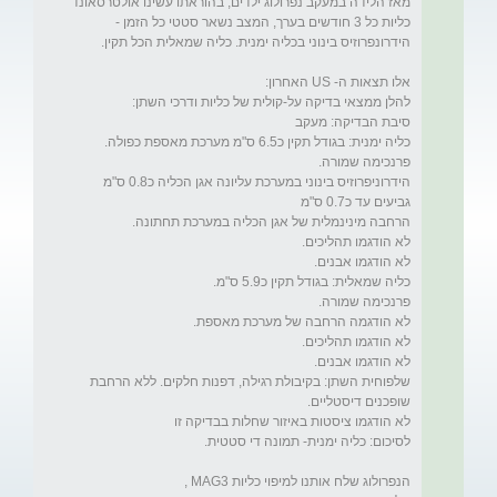
מאז הלידה במעקב נפרולוג ילדים, בהוראתו עשינו אולטרסאונד 
כליות כל 3 חודשים בערך, המצב נשאר סטטי כל הזמן - 
הידרוניפרוזיס בינוני במערכת עליונה אגן הכליה כ0.8 ס"מ 
שלפוחית השתן: בקיבולת רגילה, דפנות חלקים. ללא הרחבת 