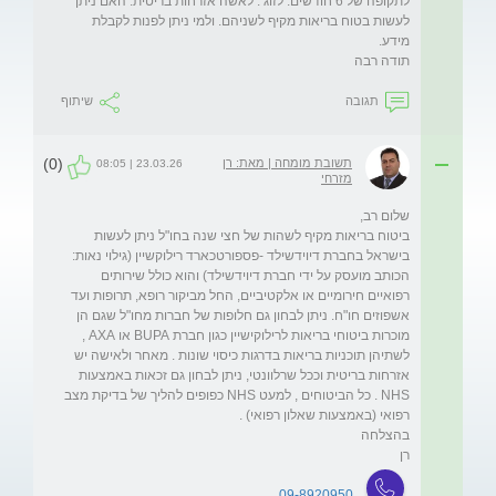
לתקופה של 6 חודשים. לזוג . לאשה אזרחות בריטית. האם ניתן 
לעשות בטוח בריאות מקיף לשניהם. ולמי ניתן לפנות לקבלת  
תודה רבה
תגובה
שיתוף
(0)
תשובת מומחה | מאת: רן
23.03.26 | 08:05
מזרחי
ביטוח בריאות מקיף לשהות של חצי שנה בחו"ל ניתן לעשות 
בישראל בחברת דיוידשילד -פספורטכארד רילוקשיין (גילוי נאות: 
הכותב מועסק על ידי חברת דיוידשילד) והוא כולל שירותים 
רפואיים חירומיים או אלקטיביים, החל מביקור רופא, תרופות ועד 
אשפוזים חו"ח. ניתן לבחון גם חלופות של חברות מחו"ל שגם הן 
מוכרות ביטוחי בריאות לרילוקישיין כגון חברת BUPA או AXA , 
לשתיהן תוכניות בריאות בדרגות כיסוי שונות . מאחר ולאישה יש 
אזרחות בריטית וככל שרלוונטי, ניתן לבחון גם זכאות באמצעות 
NHS . כל הביטוחים , למעט NHS כפופים להליך של בדיקת מצב 
רן 
09-8920950