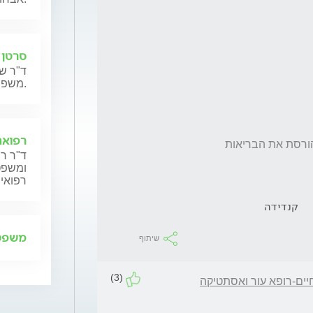
סרטן 
ד"ר שנ
משפחותיהם.
רפואה
ד"ר רן
ומשפט,
רפואית
קנדידה
משפט 
שיתוף
(3)
יים-רופא עור ואסתטיקה