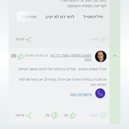
למיון. מה דעתך על ההצעה שלו?
לקריאה נוספת והעמקה
סילדנאפיל
לחץ דם לא יציב
מומים וליקויים קרדי
תגובה
שיתוף
(0)
תשובת מומחה | מאת: ד"ר רונן
13.03.13 | 15:00
הולנד
אין סכנה בנטילת ויאגרה אם אין לך בעיות לב או בעיות של לחץ 
דם לא יציב. 
052-2270070
תגובה
(0)
(0)
שיתוף