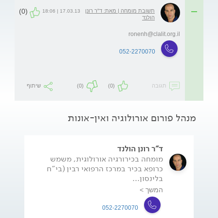
(0)
תשובת מומחה | מאת: ד"ר רונן
17.03.13 | 18:06
הולנד
ronenh@clalit.org.il
052-2270070
תגובה
(0)
(0)
שיתוף
מנהל פורום אורולוגיה ואין-אונות
ד"ר רונן הולנד
מומחה בכירורגיה אורולוגית, משמש
כרופא בכיר במרכז הרפואי רבין (בי"ח
בלינסון...
המשך >
052-2270070