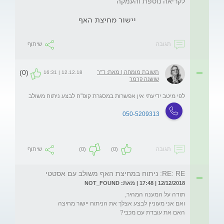
לקריאה נוספת והעמקה
יישור מחיצת האף
תגובה
שיתוף
(0)
תשובת מומחה | מאת: ד"ר
12.12.18 | 16:31
שושנה קרמר
לפי מיטב ידיעתי אין אפשרות במסגרת קופ"ח לבצע ניתוח משולב
050-5209313
תגובה
(0)
(0)
שיתוף
RE: RE: ניתוח במחיצת האף משולב עם אסטטי
12/12/2018 | 17:48 | מאת: NOT_FOUND
האם את עובדת עם מכבי?