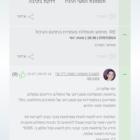
תסמונת המעי הרגיז
דלקת בקיבה
תגובה
שיתוף
RE: מחפש מטפל/ת מומחית בתחום העיכול
07/07/2014 | 18:38 | מאת: יוסי
מאיזור המרכז
תגובה
שיתוף
(0)
תשובת מומחה | מאת: ד"ר עדי
08.07.14 | 10:27
צוונג-גונן
ברפואה המשלימה מגוון רחב של טיפולים הידועים כמקלים 
ומסייעים בהתמודדות עם מגוון רחב של תסמינים ותחלואה, כולל 
המלצתי היא לפנות לאחת ממרפאות מכבי טבעי לקביעת תור 
ד"ר צוונג-גונן
