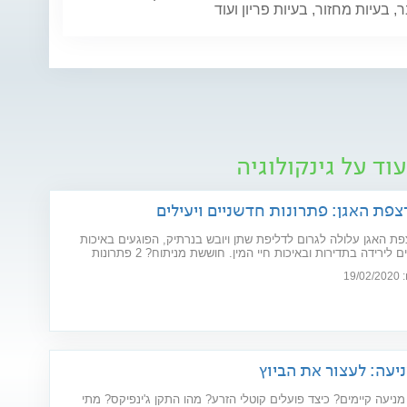
 בעיות מחזור, בעיות פריון ועוד
וד על גינקולוגיה
צפת האגן: פתרונות חדשניים ויעילים
ת האגן עלולה לגרום לדליפת שתן ויובש בנרתיק, הפוגעים באיכות
החיים וגורמים לירידה בתדירות ובאיכות חיי המין. חוששת מניתוח? 2 פתרונות
ו את הבעיה: כיסא אלקטרומגנטי ולייזר וגינלי
19
יעה: לעצור את הביוץ
מניעה קיימים? כיצד פועלים קוטלי הזרע? מהו התקן ג'ינפיקס? מתי