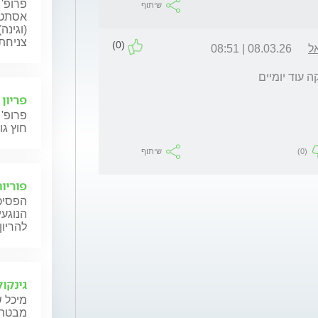
פרופ' 
שיתוף
אסתטי
(וגינה
צניחת 
(0)
ל
08.03.26 | 08:51
ה עוד יומיים
פריון
פרופ' 
חוץ גו
(0)
שיתוף
פוריות
הפסיכו
הנוגעי
להריון
גינקול
מיכל ש
מבטה ש