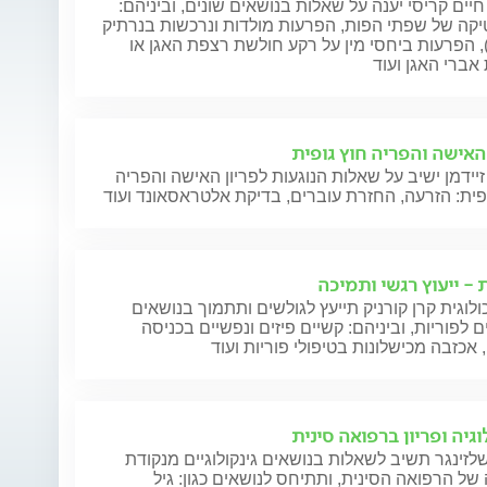
חיים קריסי יענה על שאלות בנושאים שונים, וביניהם:
קה של שפתי הפות, הפרעות מולדות ונרכשות בנרתיק
), הפרעות ביחסי מין על רקע חולשת רצפת האגן או
אברי האגן ועוד
 האישה והפריה חוץ גופית
זיידמן ישיב על שאלות הנוגעות לפריון האישה והפריה
פית: הזרעה, החזרת עוברים, בדיקת אלטראסאונד ועוד
 - ייעוץ רגשי ותמיכה
לוגית קרן קורניק תייעץ לגולשים ותתמוך בנושאים
ם לפוריות, וביניהם: קשיים פיזים ונפשיים בכניסה
, אכזבה מכישלונות בטיפולי פוריות ועוד
וגיה ופריון ברפואה סינית
לזינגר תשיב לשאלות בנושאים גינקולוגיים מנקודת
ל הרפואה הסינית, ותתיחס לנושאים כגון: גיל