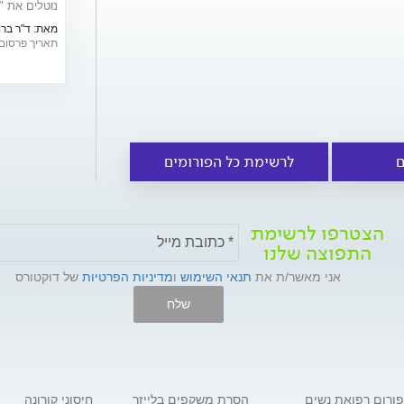
נוטלים את "
ויעילותם
מאת:
ד"ר ברונו ר
תאריך פרסום: /07/2016
ם
לרשימת כל הפורומים
הצטרפו לרשימת
התפוצה שלנו
אני מאשר/ת את
תנאי השימוש
ו
מדיניות הפרטיות
של דוקטורס
שלח
פורום רפואת נשים
הסרת משקפים בלייזר
חיסוני קורונה