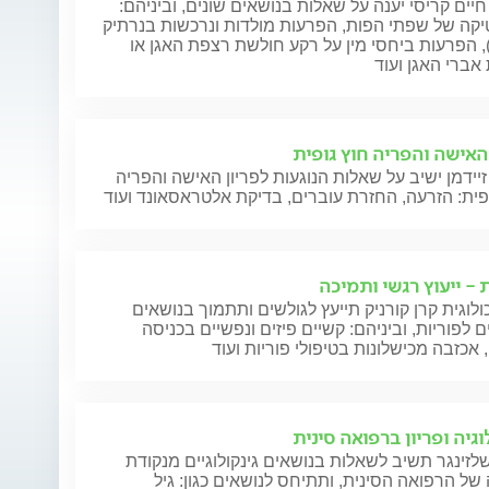
חיים קריסי יענה על שאלות בנושאים שונים, וביניהם:
קה של שפתי הפות, הפרעות מולדות ונרכשות בנרתיק
), הפרעות ביחסי מין על רקע חולשת רצפת האגן או
אברי האגן ועוד
 האישה והפריה חוץ גופית
זיידמן ישיב על שאלות הנוגעות לפריון האישה והפריה
פית: הזרעה, החזרת עוברים, בדיקת אלטראסאונד ועוד
 - ייעוץ רגשי ותמיכה
לוגית קרן קורניק תייעץ לגולשים ותתמוך בנושאים
ם לפוריות, וביניהם: קשיים פיזים ונפשיים בכניסה
, אכזבה מכישלונות בטיפולי פוריות ועוד
וגיה ופריון ברפואה סינית
לזינגר תשיב לשאלות בנושאים גינקולוגיים מנקודת
ל הרפואה הסינית, ותתיחס לנושאים כגון: גיל