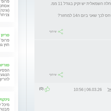
פרופ' 
אסתטי
(וגינה
צניחת 
שיתוף
פריון
פרופ' 
חוץ גו
פוריות
הפסיכו
הנוגעי
שיתוף
להריון
(0)
ל
06.03.26 | 10:56
גינקול
מיכל ש
מבטה ש