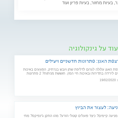
 בעיות מחזור, בעיות פריון ועוד
וד על גינקולוגיה
צפת האגן: פתרונות חדשניים ויעילים
ת האגן עלולה לגרום לדליפת שתן ויובש בנרתיק, הפוגעים באיכות
החיים וגורמים לירידה בתדירות ובאיכות חיי המין. חוששת מניתוח? 2 פתרונות
ו את הבעיה: כיסא אלקטרומגנטי ולייזר וגינלי
19
יעה: לעצור את הביוץ
מניעה קיימים? כיצד פועלים קוטלי הזרע? מהו התקן ג'ינפיקס? מתי