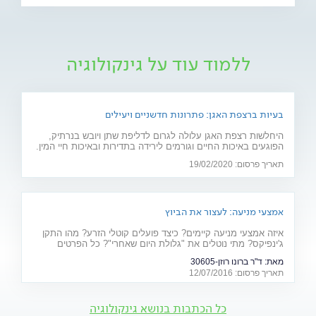
ללמוד עוד על גינקולוגיה
בעיות ברצפת האגן: פתרונות חדשניים ויעילים
היחלשות רצפת האגן עלולה לגרום לדליפת שתן ויובש בנרתיק,
הפוגעים באיכות החיים וגורמים לירידה בתדירות ובאיכות חיי המין.
חוששת מניתוח? 2 פתרונות חדשניים יפתרו את הבעיה: כיסא
תאריך פרסום: 19/02/2020
אלקטרומגנטי ולייזר וגינלי
אמצעי מניעה: לעצור את הביוץ
איזה אמצעי מניעה קיימים? כיצד פועלים קוטלי הזרע? מהו התקן
ג'ינפיקס? מתי נוטלים את "גלולת היום שאחרי"? כל הפרטים
המלאים - על אמצעי המניעה ויעילותם
מאת:
ד"ר ברונו רוזן-30605
תאריך פרסום: 12/07/2016
כל הכתבות בנושא גינקולוגיה