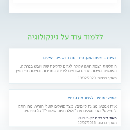
ללמוד עוד על גינקולוגיה
בעיות ברצפת האגן: פתרונות חדשניים ויעילים
היחלשות רצפת האגן עלולה לגרום לדליפת שתן ויובש בנרתיק,
הפוגעים באיכות החיים וגורמים לירידה בתדירות ובאיכות חיי המין.
חוששת מניתוח? 2 פתרונות חדשניים יפתרו את הבעיה: כיסא
תאריך פרסום: 19/02/2020
אלקטרומגנטי ולייזר וגינלי
אמצעי מניעה: לעצור את הביוץ
איזה אמצעי מניעה קיימים? כיצד פועלים קוטלי הזרע? מהו התקן
ג'ינפיקס? מתי נוטלים את "גלולת היום שאחרי"? כל הפרטים
המלאים - על אמצעי המניעה ויעילותם
מאת:
ד"ר ברונו רוזן-30605
תאריך פרסום: 12/07/2016