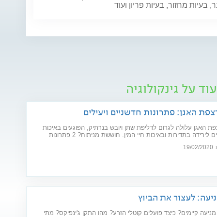
 בעיות מחזור, בעיות פריון ועוד
וד על גינקולוגיה
צפת האגן: פתרונות חדשניים ויעילים
ת האגן עלולה לגרום לדליפת שתן ויובש בנרתיק, הפוגעים באיכות
החיים וגורמים לירידה בתדירות ובאיכות חיי המין. חוששת מניתוח? 2 פתרונות
ו את הבעיה: כיסא אלקטרומגנטי ולייזר וגינלי
19
יעה: לעצור את הביוץ
מניעה קיימים? כיצד פועלים קוטלי הזרע? מהו התקן ג'ינפיקס? מתי