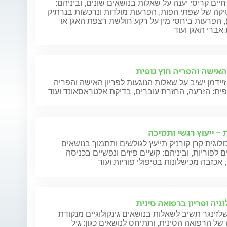
חיים קריסי יענה על שאלות בנושאים שונים, וביניהם:
קה של שפתי הפות, הפרעות מולדות ונרכשות בנרתיק
), הפרעות ביחסי מין על רקע חולשת רצפת האגן או
אברי האגן ועוד
 האישה והפריה חוץ גופית
זיידמן ישיב על שאלות הנוגעות לפריון האישה והפריה
פית: הזרעה, החזרת עוברים, בדיקת אלטראסאונד ועוד
 - ייעוץ רגשי ותמיכה
לוגית קרן קורניק תייעץ לגולשים ותתמוך בנושאים
ם לפוריות, וביניהם: קשיים פיזים ונפשיים בכניסה
, אכזבה מכישלונות בטיפולי פוריות ועוד
וגיה ופריון ברפואה סינית
לזינגר תשיב לשאלות בנושאים גינקולוגיים מנקודת
ל הרפואה הסינית, ותתיחס לנושאים כגון: גיל