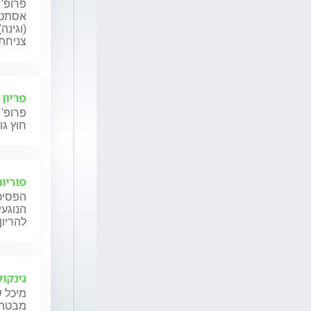
פרופ' 
אסתטי
(וגינה
צניחת 
פריון
פרופ' 
חוץ גו
פוריות
הפסיכו
הנוגעי
להריון
גינקול
מיכל ש
מבטה ש