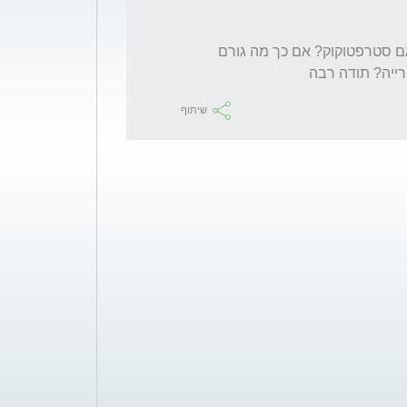
האם זה נכון שיש שילוב של 2 דברים? גם bv וגם סטרפטוקוק? אם כך מה גורם 
ייה? תודה רבה
שיתוף