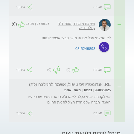
תגובה
שיתוף
(0)
תשובת מומחה | מאת: ד"ר
26.08.25 | 16:30
קוגלר דניאל
לא שמעתי אבל אם זה מוצר טבעי אפשר לנסות
03-5249893
תגובה
(0)
(0)
שיתוף
RE: אנדומטריוזיס טיפול, אשמח להמלצה (לת)
26/08/2025 | 18:23 | מאת: אסתי
אני לקחתי ראיתי הקלה לא גדולה כי אני במצב מורכב עם 
האנדו' חברה של אחרת הציל לה את החיים.
תגובה
שיתוף
מנהל פורום רפואת נשים