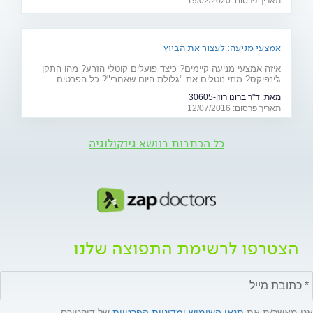
תאריך פרסום: 19/02/2020
אלקטרומגנטי ולייזר וגינלי
אמצעי מניעה: לעצור את הביוץ
איזה אמצעי מניעה קיימים? כיצד פועלים קוטלי הזרע? מהו התקן
ג'ינפיקס? מתי נוטלים את "גלולת היום שאחרי"? כל הפרטים
המלאים - על אמצעי המניעה ויעילותם
מאת:
ד"ר ברונו רוזן-30605
תאריך פרסום: 12/07/2016
כל הכתבות בנושא גינקולוגיה
הצטרפו לרשימת התפוצה שלנו
אני מאשר/ת את
תנאי השימוש
ו
מדיניות הפרטיות
של דוקטורס