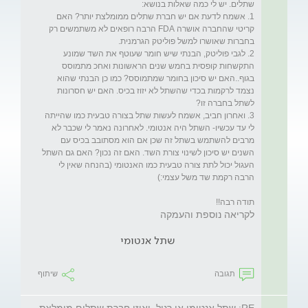
1. אשמח לדעת אם יש חברת שתלים ממומלצת יותר? האם 
קריטי שהחברה אושרה FDA הרבה רופאים לא משתמשים רק 
2. לגבי פוליטק, הבנתי שיש חומר שעוטף את השד שמונע 
התקשחות קופסית בחמש שנים הראשונות ואחכ מתמוסס 
בגוף..האם יש סיכון בחומר שמתמוסס? כמו כן הבנתי שהוא 
נצמד לרקמות בכדי שהשתל לא יזוז בכיס. האם יש חסרונות 
3. ואחרון חביב, אשמח לעשות שתל בצורה טבעית כמו שהייתה 
לי עד עכשיו- השתל היה אנטומי. לאחרונה נאמר לי שכבר לא 
מרבים להשתמש בשתל זה שכן אם הוא מסתובב בכיס עם 
השנים יש סיכון לשינוי צורת השד. האם זה נכון? האם גם השתל 
העגול יכול לתת צורה טבעית כמו האנטומי (בהנחה שאין לי 
תודה רבה!!

לקריאה נוספת והעמקה
שתל אנטומי
תגובה
שיתוף
RE: שתל אנטומי או רגיל..ואיזו חברת שתלים מומלצת