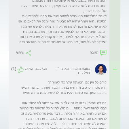
המנתח ניסה להזריק פעמיים לידוקאין , ובוטוקס ,היתה הקלה 
לאחר התלבטות הוא רוצה לפתוח שוב את הבטן ולהוציא את 
הסיכה , הוא אומר שהוא לא מבטיח שזה ימנע את הכאבים. אני 
לא יודעת אם זה נכון לפתוח את איזור הצלקת ולחפש את מקור 
הכאב, האם אני צריכה לבקש שנוירוכירוג התערב גם בניתוח 
הזה? אני לא יודעת למי לפנות , אני מבקשת כל עזרה או הכוונה 
שיכולה להציל אותי, אני מרגישה שנגמרו לי החיים מהכאב הזה
תגובה
שיתוף
(1)
תשובת מומחה | מאת: ד"ר
21.07.25 | 14:02
דניאל קידר
הוא מכיר הכי טוב מה היה בניתוח ומכיר אותך… בהנחה שיש 
במידה והאמון נפגע או שיש לך חשש שהניתוח לא יעזור שווה 
לבוא לחוות דעת נוספת…. מומלץ לחזור על הדמייה כדי לראות 
אם יש נוירומות באיזור הצלקת… דבר שאפשר לראות בUS וכן 
לראות אם אכן הסיכה יושבת קרוב לעצב … אחרת הוצאת 
הסיכה לא תשנה מבחינת הכאב…. לפעמים מטרת הניתוח 
החוזר היא לשחרר את הצלקת וכך לטפל בעצב כלוא בצלקת וכך 