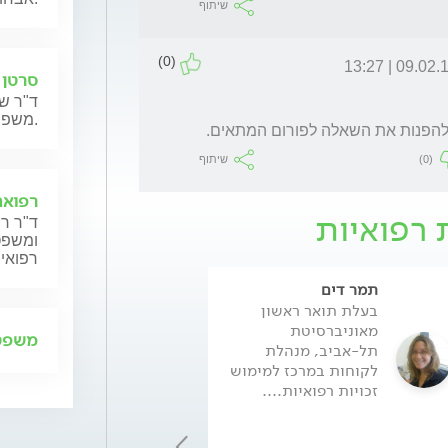
שיתוף
(0)
09.02.12 | 13
סרטן 
ד"ר שנ
משפחותיהם.
(0)
שיתוף
רפואה
 רפואיות
ד"ר רן
ומשפט,
רפואית
תמר דים
לירון וקנין
בעלת תואר ראשון
בעלת תואר ראשו
מאוניברסיטת
במדעי ההתנהגות
משפט 
תל-אביב, מנהלת
יועצת במרכז למ
לקוחות במרכז למימוש
זכויות רפואיות.
זכויות רפואיות....
שנים...