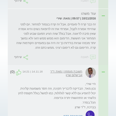
תגובה
שיתוף
עוד משהו
10/11/2016 | 09:57 | מאת: שירי
זה כבר קרה לי פעמיים..אבל זה קרה בצמוד למחזור..יום לפני 
שהייתי אמורה לקבל, אמרתי את זה לרופאת נשים והיא אמרה 
שאין סיבה לדאגה..אבל בגלל שזה הגיע הפעם שבוע לפני 
המחזור אני חוששת..הדימום הוא ממש ממש רגעי ולא נמשך 
יותר מכמה שניות בודדות כך זה היה גם בפעמיים הקודמות שזה 
קרה..הדימום גם לא דימום רציני..ממש כתם וזהו.
תגובה
שיתוף
(0)
תשובת מומחה | מאת: ד"ר
14.11.16 | 14:21
אבישלום שרון
נכון מאד, הבדיקה לדברייך תקינה, וזה חסר משמעות קלינית. 
יכול להופיע גם ללא קשר לגלולות, כמו למשל בגלל תקופת לחץ 
בברכה, ד"ר שרון