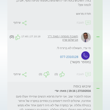
בגלל השיבוש בוסת עלי להשתמש באמצעי מניעה נוסף, אם כן, 
תודה מראש

תגובה
שיתוף
(0)
תשובת מומחה | מאת: ד"ר
27.10.16 | 17:40
אבישלום שרון
הי עדי, השאלה לא ברורה לי.
077-2310128
(מספר מקשר)
תגובה
(0)
(0)
שיתוף
שיבוש בוסת
27/10/2016 | 19:16 | מאת: עדי
אנסה להסביר שוב. אני יודעת מרופא הנשים שהייתי אצלו פעם 
אחרונה, שיכולים להיות דימומים בין וסתיים במקרה של איחור 
בנטילת גלולה. אך במקרה שלי לא היה דימום אחד אלא ממש 
קיבלתי וסת במהלך נטילת הגלולה, במקום רק בהפסקה. לכן 