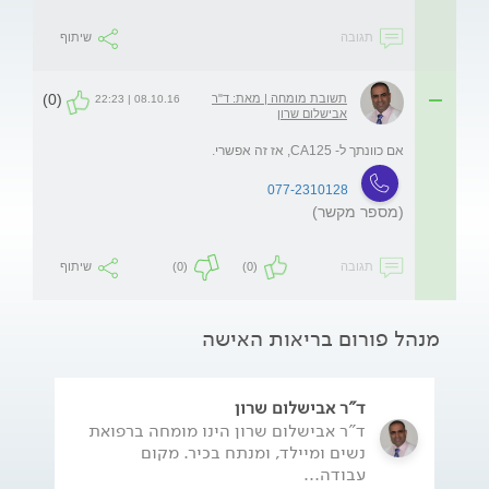
תגובה
שיתוף
(0)
תשובת מומחה | מאת: ד"ר
08.10.16 | 22:23
אבישלום שרון
אם כוונתך ל- CA125, אז זה אפשרי. 
077-2310128
(מספר מקשר)
תגובה
(0)
(0)
שיתוף
מנהל פורום בריאות האישה
ד"ר אבישלום שרון
ד"ר אבישלום שרון הינו מומחה ברפואת
נשים ומיילד, ומנתח בכיר. מקום
עבודה...