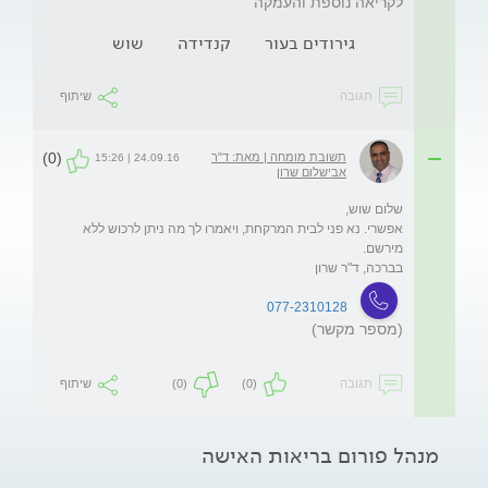
לקריאה נוספת והעמקה
גירודים בעור
קנדידה
שוש
תגובה
שיתוף
(0)
תשובת מומחה | מאת: ד"ר
24.09.16 | 15:26
אבישלום שרון
אפשרי. נא פני לבית המרקחת, ויאמרו לך מה ניתן לרכוש ללא 
בברכה, ד"ר שרון

077-2310128
(מספר מקשר)
תגובה
(0)
(0)
שיתוף
מנהל פורום בריאות האישה