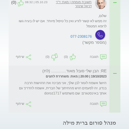
(0)
תשובת מומחה | מאת: ד"ר
05.10.23 | 08:32
דניאל שינהר
זה ממש לא קשור לזרע ואין כל טיפול מיוחד. אם יש לו בעיה גשו 
לרופא המטפל
077-2308176
(מספר מקשר)
תגובה
(0)
(0)
שיתוף
RE: הבן שלי סובל מאוד............. (לת)
19/10/2023 | 20:00 | מאת: משחררת לחצים
היוש! אשמח לעזור לבן שלך, אני מבינה את הרגישות הרבה 
בנדון. זה לפעמים רגיש מהחיתוך של הברית, אשמח להדריך גם 
אותך באינסטגרם: שם משתמש doroz1717
תגובה
שיתוף
מנהל פורום ברית מילה