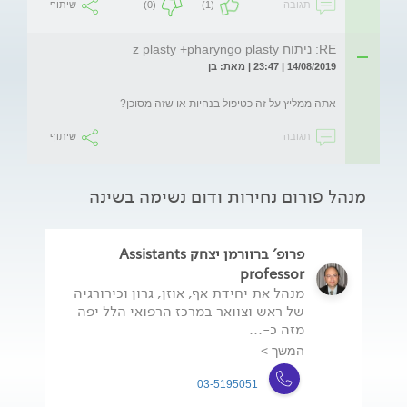
תגובה
(1)
(0)
שיתוף
RE: ניתוח z plasty +pharyngo plasty
14/08/2019 | 23:47 | מאת: בן
אתה ממליץ על זה כטיפול בנחיות או שזה מסוכן?
תגובה
שיתוף
מנהל פורום נחירות ודום נשימה בשינה
פרופ' ברוורמן יצחק Assistants
professor
מנהל את יחידת אף, אוזן, גרון וכירורגיה
של ראש וצוואר במרכז הרפואי הלל יפה
מזה כ-...
המשך >
03-5195051