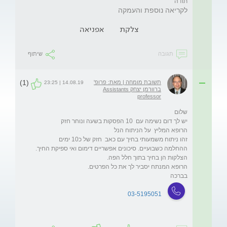
תודה
לקריאה נוספת והעמקה
צלקת
אפניאה
תגובה
שיתוף
(1)
תשובת מומחה | מאת: פרופ'
14.08.19 | 23:25
ברוורמן יצחק Assistants
professor
בברכה
03-5195051