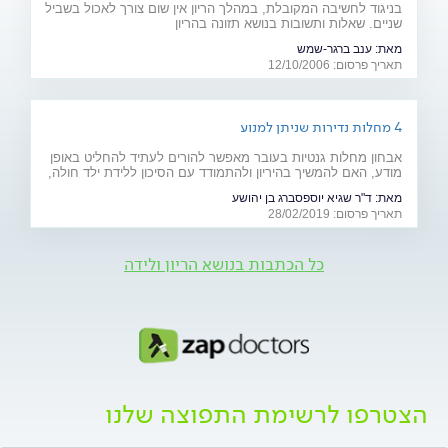
בניגוד לחשיבה המקובלת, במהלך הריון אין שום צורך לאכול בשביל
שניים. שאלות ותשובות בנושא תזונה בהריון
מאת:
ענב ברגר-שמש
תאריך פרסום: 12/10/2006
4 מחלות נדירות שניתן למנוע
אבחון מחלות גנטיות בעובר מאפשר להורים לעתיד להחליט באופן
מודע, האם להמשיך בהיריון ולהתמודד עם הסיכון ללידת ילד חולה,
או להימנע מכך. כתבה מיוחדת לרגל יום המודעות למחלות נדירות
מאת:
ד"ר שגיא יוספסברג בן יהושע
(28.2)
תאריך פרסום: 28/02/2019
כל הכתבות בנושא הריון ולידה
הצטרפו לרשימת התפוצה שלנו