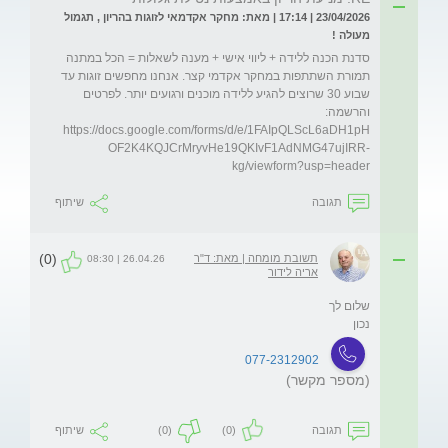
23/04/2026 | 17:14 | מאת: מחקר אקדמאי לזוגות בהריון , תגמול
מעולה !
סדנת הכנה ללידה + ליווי אישי + מענה לשאלות = הכל במתנה 
תמורת השתתפות במחקר אקדמי קצר. אנחנו מחפשים זוגות עד 
שבוע 30 שרוצים להגיע ללידה מוכנים ורגועים יותר. לפרטים 
והרשמה: 
https://docs.google.com/forms/d/e/1FAIpQLScL6aDH1pH
OF2K4KQJCrMryvHe19QKIvF1AdNMG47ujIRR-
kg/viewform?usp=header 
תגובה
שיתוף
(0)
תשובת מומחה | מאת: ד"ר
26.04.26 | 08:30
אריה לידור
נכון
077-2312902
(מספר מקשר)
תגובה
(0)
(0)
שיתוף