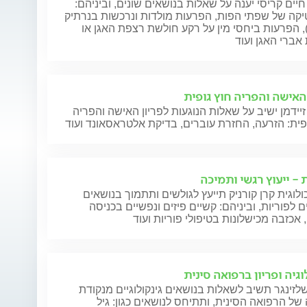
חיים קריסי יענה על שאלות בנושאים שונים, וביניהם:
קה של שפתי הפות, הפרעות מולדות ונרכשות בנרתיק
), הפרעות ביחסי מין על רקע חולשת רצפת האגן או
אברי האגן ועוד
 האישה והפריה חוץ גופית
זיידמן ישיב על שאלות הנוגעות לפריון האישה והפריה
פית: הזרעה, החזרת עוברים, בדיקת אלטראסאונד ועוד
 - ייעוץ רגשי ותמיכה
לוגית קרן קורניק תייעץ לגולשים ותתמוך בנושאים
ם לפוריות, וביניהם: קשיים פיזים ונפשיים בכניסה
, אכזבה מכישלונות בטיפולי פוריות ועוד
וגיה ופריון ברפואה סינית
לזינגר תשיב לשאלות בנושאים גינקולוגיים מנקודת
ל הרפואה הסינית, ותתיחס לנושאים כגון: גיל