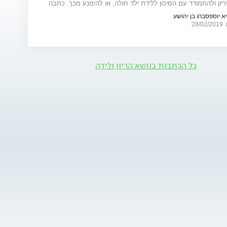
יון ולהתמודד עם הסיכון ללידת ילד חולה, או להימנע מכך. כתבה
ום המודעות למחלות נדירות (28.2)
א יוספסברג בן יהושע
28
כל הכתבות בנושא הריון ולידה