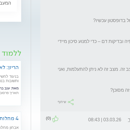
המעבר,
איזה מעקב את ממליץ – תדירות אולטרסונוגרפיה ובדיקות דם – כדי למנוע סיכון מיידי 
ללמוד ע
הריון: לא
אני מבקשת הנחיות ברורות ודחופות לניהול מצב זה. מצב זה לא ניתן להתעלמות, ואני 
בניגוד לחשי
ותשובות בנוש
מאת:
ענב בר
תאריך פרסום: /10/2006
שיתוף
4 מחלות נדירות שניתן למנוע
(0)
03.03.26 | 08:43
אבחון מחלות