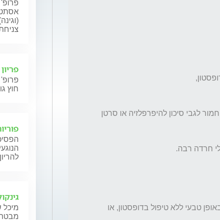
פרופ' 
אסתטי
(וגינה
צניחת 
פריון
פרופ' 
חוץ גו
 והשארת המצב כפי שהוא העלתה אצלי חשש חמור לגבי סיכון להיפרפלזיה או סרטן 
פוריות
הפסיכו
הנוגעי
להריון
גינקול
האם יש סיכוי שרירית הרחם תתפרק ותישלף באופן טבעי ללא טיפול בדופסטון, או 
מיכל ש
מבטה ש