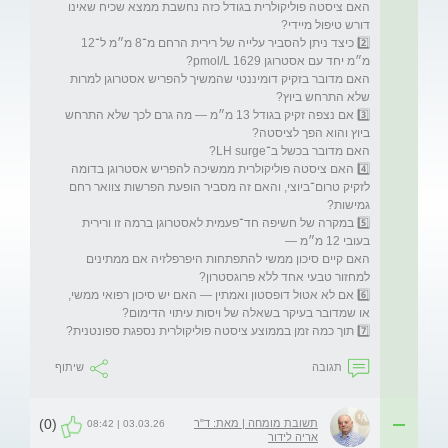
האם ציסטה פוליקולרית בגודל כזה נחשבת ממצא שכיח שאינו 
2️⃣ כיצד ניתן להסביר עלייה של רירית הרחם מ־8 מ״מ ל־12 
האם מדובר בזקיק דומיננטי שהמשיך להפריש אסטרוגן למרות 
3️⃣ אם נצפה זקיק בגודל 13 מ״מ — מה גרם לכך שלא התרחש 
4️⃣ האם ציסטה פוליקולרית ממשיכה להפריש אסטרוגן בדומה 
לזקיק טרום־ביוצי, והאם זה מסביר הופעת הפרשות צוואר רחם 
5️⃣ במקרה של חשיפה חד־פעמית לאסטרוגן ברמה זו ורירית 
האם קיים סיכון ממשי להתפתחות היפרפלזיה אם ממתינים 
6️⃣ אם לא אטול דופסטון ואמתין — האם יש סיכון רפואי ממשי, 
7️⃣ תוך כמה זמן בממוצע ציסטה פוליקולרית נספגת ספונטנית?
תגובה
שיתוף
(0)
תשובת מומחה | מאת: ד"ר
03.03.26 | 08:42
אריה לידור