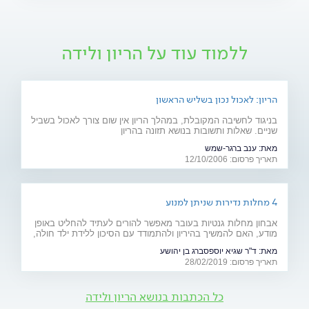
ללמוד עוד על הריון ולידה
הריון: לאכול נכון בשליש הראשון
בניגוד לחשיבה המקובלת, במהלך הריון אין שום צורך לאכול בשביל
שניים. שאלות ותשובות בנושא תזונה בהריון
מאת:
ענב ברגר-שמש
תאריך פרסום: 12/10/2006
4 מחלות נדירות שניתן למנוע
אבחון מחלות גנטיות בעובר מאפשר להורים לעתיד להחליט באופן
מודע, האם להמשיך בהיריון ולהתמודד עם הסיכון ללידת ילד חולה,
או להימנע מכך. כתבה מיוחדת לרגל יום המודעות למחלות נדירות
מאת:
ד"ר שגיא יוספסברג בן יהושע
(28.2)
תאריך פרסום: 28/02/2019
כל הכתבות בנושא הריון ולידה