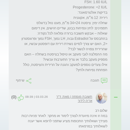
בהתבסס על Estradiol גבוה, LH נמוך, FSH נמוך ופרוגסטרון 
<2, האם יש צורך לסיים נשירת רירית עם דופסטון עכשיו, או 
מה ההמלצה לגבי מעקב או טיפול בציסטה בשחלה – האם 
אילו צעדים נוספים למעקב והגנה על הרירית והציסטה, כולל 
הפחתת נפיחות ולחץ?
תגובה
שיתוף
(0)
תשובת מומחה | מאת: ד"ר
03.03.26 | 08:39
אריה לידור
במה זו אינה מיועדת לצורך לימוד או מחקר. לאחר פניות רבות 
מצידך ושאלותיך התכופות מציע שתפני לרופא אשר יענה 
לשאלותיך במרפאתו