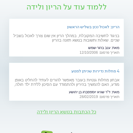
ללמוד עוד על הריון ולידה
הריון: לאכול נכון בשליש הראשון
בניגוד לחשיבה המקובלת, במהלך הריון אין שום צורך לאכול בשביל
שניים. שאלות ותשובות בנושא תזונה בהריון
מאת:
ענב ברגר-שמש
תאריך פרסום: 12/10/2006
4 מחלות נדירות שניתן למנוע
אבחון מחלות גנטיות בעובר מאפשר להורים לעתיד להחליט באופן
מודע, האם להמשיך בהיריון ולהתמודד עם הסיכון ללידת ילד חולה,
או להימנע מכך. כתבה מיוחדת לרגל יום המודעות למחלות נדירות
מאת:
ד"ר שגיא יוספסברג בן יהושע
(28.2)
תאריך פרסום: 28/02/2019
כל הכתבות בנושא הריון ולידה