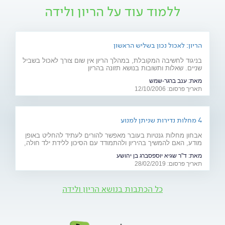
ללמוד עוד על הריון ולידה
הריון: לאכול נכון בשליש הראשון
בניגוד לחשיבה המקובלת, במהלך הריון אין שום צורך לאכול בשביל
שניים. שאלות ותשובות בנושא תזונה בהריון
מאת:
ענב ברגר-שמש
תאריך פרסום: 12/10/2006
4 מחלות נדירות שניתן למנוע
אבחון מחלות גנטיות בעובר מאפשר להורים לעתיד להחליט באופן
מודע, האם להמשיך בהיריון ולהתמודד עם הסיכון ללידת ילד חולה,
או להימנע מכך. כתבה מיוחדת לרגל יום המודעות למחלות נדירות
מאת:
ד"ר שגיא יוספסברג בן יהושע
(28.2)
תאריך פרסום: 28/02/2019
כל הכתבות בנושא הריון ולידה