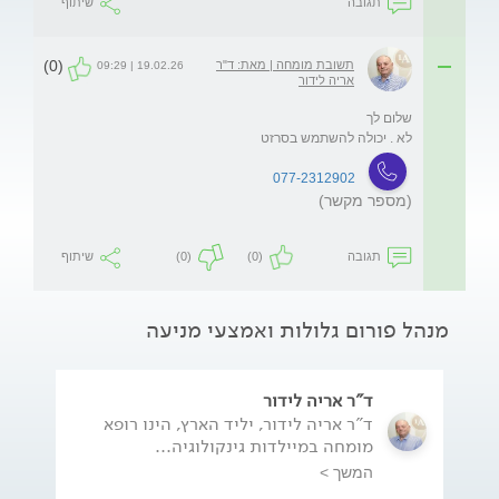
תגובה
שיתוף
(0)
תשובת מומחה | מאת: ד"ר
19.02.26 | 09:29
אריה לידור
לא . יכולה להשתמש בסרזט
077-2312902
(מספר מקשר)
תגובה
(0)
(0)
שיתוף
מנהל פורום גלולות ואמצעי מניעה
ד"ר אריה לידור
ד"ר אריה לידור, יליד הארץ, הינו רופא
מומחה במיילדות גינקולוגיה...
המשך >