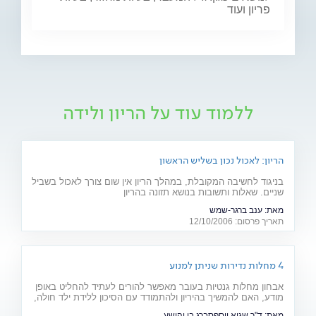
פריון ועוד
ללמוד עוד על הריון ולידה
הריון: לאכול נכון בשליש הראשון
בניגוד לחשיבה המקובלת, במהלך הריון אין שום צורך לאכול בשביל
שניים. שאלות ותשובות בנושא תזונה בהריון
מאת:
ענב ברגר-שמש
תאריך פרסום: 12/10/2006
4 מחלות נדירות שניתן למנוע
אבחון מחלות גנטיות בעובר מאפשר להורים לעתיד להחליט באופן
מודע, האם להמשיך בהיריון ולהתמודד עם הסיכון ללידת ילד חולה,
או להימנע מכך. כתבה מיוחדת לרגל יום המודעות למחלות נדירות
מאת:
ד"ר שגיא יוספסברג בן יהושע