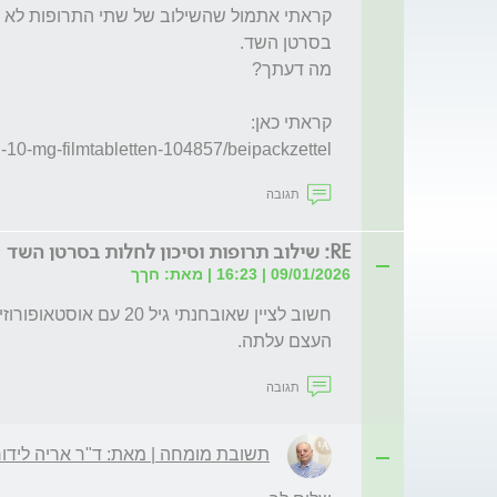
on-10-mg-filmtabletten-104857/beipackzettel
תגובה
RE: שילוב תרופות וסיכון לחלות בסרטן השד
09/01/2026 | 16:23 | מאת: חךך
העצם עלתה.
תגובה
תשובת מומחה | מאת: ד"ר אריה לידור