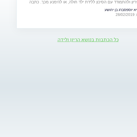
יון ולהתמודד עם הסיכון ללידת ילד חולה, או להימנע מכך. כתבה
ום המודעות למחלות נדירות (28.2)
א יוספסברג בן יהושע
28
כל הכתבות בנושא הריון ולידה