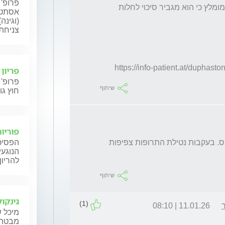
פרופ' 
קראתי אתמול שהשילוב של שתי התרופות לא מומלץ כי הוא מגביר סיכוי לחלות 
אסתטי
(וגינה
צניחת 
https://info-patient.at/duphast
פריון
פרופ' 
שיתוף
חוץ גו
פוריות
הפסיכו
חשוב לציין שאובחנתי גיל 20 עם אוסטאופורוזיס. בעקבות נטילת התרופות צפיפות 
הנוגעי
להריון
שיתוף
גינקול
(1)
11.01.26 | 08:10
מיכל ש
מבטה ש