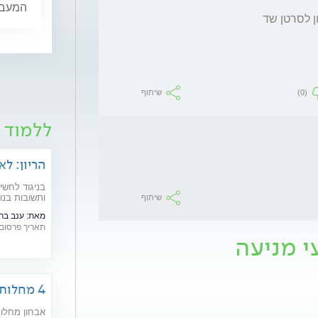
המעבר,
(0)
שיתוף
ללמוד ע
הריון: לא
בניגוד לחשי
ותשובות בנוש
שיתוף
מאת:
ענב בר
תאריך פרסום: /10/2006
י מניעה
4 מחלות נדירות שניתן למנוע
אבחון מחלות