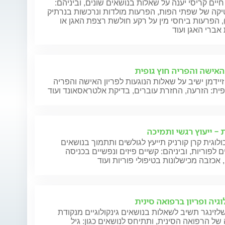
חיים קריסי יענה על שאלות בנושאים שונים, וביניהם:
קה של שפתי הפות, הפרעות מולדות ונרכשות בנרתיק
), הפרעות ביחסי מין על רקע חולשת רצפת האגן או
אברי האגן ועוד
 האישה והפריה חוץ גופית
זיידמן ישיב על שאלות הנוגעות לפריון האישה והפריה
פית: הזרעה, החזרת עוברים, בדיקת אלטראסאונד ועוד
 - ייעוץ רגשי ותמיכה
לוגית קרן קורניק תייעץ לגולשים ותתמוך בנושאים
ם לפוריות, וביניהם: קשיים פיזים ונפשיים בכניסה
, אכזבה מכישלונות בטיפולי פוריות ועוד
וגיה ופריון ברפואה סינית
לזינגר תשיב לשאלות בנושאים גינקולוגיים מנקודת
ל הרפואה הסינית, ותתיחס לנושאים כגון: גיל