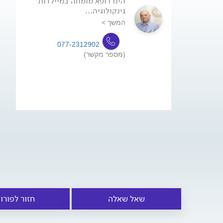
הינו רופא מומחה במיילדות
גינקולוגיה...
המשך >
077-2312902
(מספר מקשר)
שאל שאלה
חזור לפורו