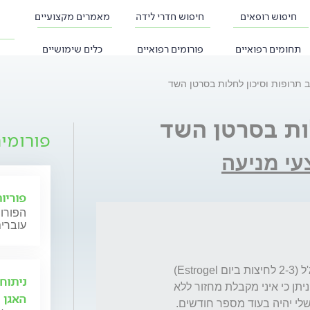
חיפוש רופאים
חיפוש חדרי לידה
מאמרים מקצועיים
תחומים רפואיים
פורומים רפואיים
כלים שימושיים
ב תרופות וסיכון לחלות בסרטן השד
לות בסרטן השד
פורומי
עי מניעה
פוריו
הפורום
עוברים
אני בת 38. מזה שלוש שנים מטופלת באסטרוג'ל (2-3 לחיצות ביום Estrogel) 
ניתוח
ודופסטון 10מ"ג (Duphaston 10 mg). הטיפול ניתן כי איני מקבלת מחזור ללא 
האגן