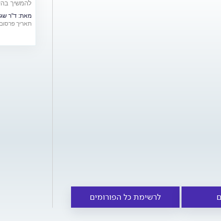
להמשיך בהיר
מיוחדת לרגל י
מאת:
ד"ר שגי
תאריך פרסום: /02/2019
ם
לרשימת כל הפורומים