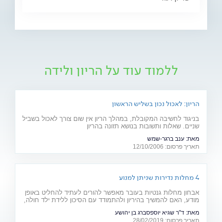
ללמוד עוד על הריון ולידה
הריון: לאכול נכון בשליש הראשון
בניגוד לחשיבה המקובלת, במהלך הריון אין שום צורך לאכול בשביל
שניים. שאלות ותשובות בנושא תזונה בהריון
מאת:
ענב ברגר-שמש
תאריך פרסום: 12/10/2006
4 מחלות נדירות שניתן למנוע
אבחון מחלות גנטיות בעובר מאפשר להורים לעתיד להחליט באופן
מודע, האם להמשיך בהיריון ולהתמודד עם הסיכון ללידת ילד חולה,
או להימנע מכך. כתבה מיוחדת לרגל יום המודעות למחלות נדירות
מאת:
ד"ר שגיא יוספסברג בן יהושע
(28.2)
תאריך פרסום: 28/02/2019