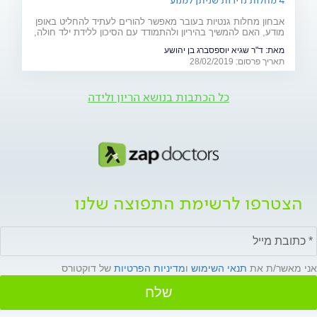
4 מחלות נדירות שניתן למנוע
אבחון מחלות גנטיות בעובר מאפשר להורים לעתיד להחליט באופן
מודע, האם להמשיך בהיריון ולהתמודד עם הסיכון ללידת ילד חולה,
או להימנע מכך. כתבה מיוחדת לרגל יום המודעות למחלות נדירות
מאת:
ד"ר שגיא יוספסברג בן יהושע
(28.2)
תאריך פרסום: 28/02/2019
כל הכתבות בנושא הריון ולידה
הצטרפו לרשימת התפוצה שלנו
אני מאשר/ת את
תנאי השימוש
ו
מדיניות הפרטיות
של דוקטורס
שלח