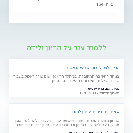
פריון ועוד
ללמוד עוד על הריון ולידה
הריון: לאכול נכון בשליש הראשון
בניגוד לחשיבה המקובלת, במהלך הריון אין שום צורך לאכול בשביל
שניים. שאלות ותשובות בנושא תזונה בהריון
מאת:
ענב ברגר-שמש
תאריך פרסום: 12/10/2006
4 מחלות נדירות שניתן למנוע
אבחון מחלות גנטיות בעובר מאפשר להורים לעתיד להחליט באופן
מודע, האם להמשיך בהיריון ולהתמודד עם הסיכון ללידת ילד חולה,
או להימנע מכך. כתבה מיוחדת לרגל יום המודעות למחלות נדירות
מאת:
ד"ר שגיא יוספסברג בן יהושע