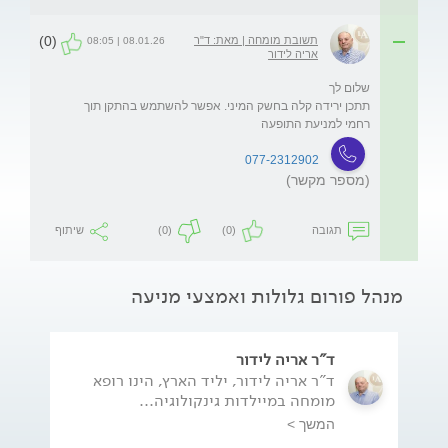
(0)
תשובת מומחה | מאת: ד"ר
08.01.26 | 08:05
אריה לידור
תתכן ירידה קלה בחשק המיני. אפשר להשתמש בהתקן תוך 
רחמי למניעת התופעה
077-2312902
(מספר מקשר)
תגובה
(0)
(0)
שיתוף
מנהל פורום גלולות ואמצעי מניעה
ד"ר אריה לידור
ד"ר אריה לידור, יליד הארץ, הינו רופא
מומחה במיילדות גינקולוגיה...
המשך >