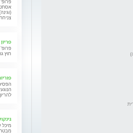
פרופ' 
אסתטי
(וגינה
צניחת 
פריון
פרופ' 
חוץ גו
פוריות
הפסיכו
הנוגעי
להריון
גינקול
מיכל ש
מבטה ש