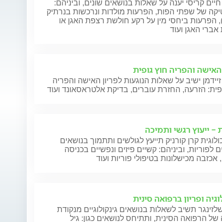
חיים קריסי יענה על שאלות בנושאים שונים, וביניהם:
קה של שפתי הפות, הפרעות מולדות ונרכשות בנרתיק
), הפרעות ביחסי מין על רקע חולשת רצפת האגן או
אברי האגן ועוד
 האישה והפריה חוץ גופית
זיידמן ישיב על שאלות הנוגעות לפריון האישה והפריה
פית: הזרעה, החזרת עוברים, בדיקת אלטראסאונד ועוד
 - ייעוץ רגשי ותמיכה
לוגית קרן קורניק תייעץ לגולשים ותתמוך בנושאים
ם לפוריות, וביניהם: קשיים פיזים ונפשיים בכניסה
, אכזבה מכישלונות בטיפולי פוריות ועוד
וגיה ופריון ברפואה סינית
לזינגר תשיב לשאלות בנושאים גינקולוגיים מנקודת
ל הרפואה הסינית, ותתיחס לנושאים כגון: גיל