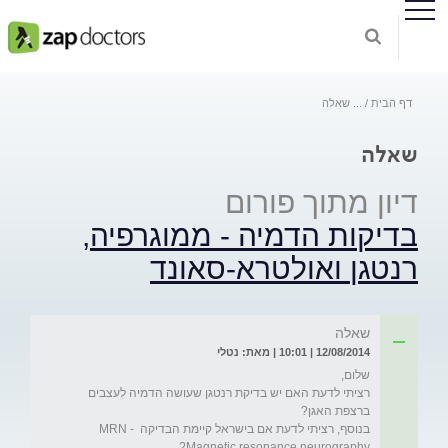
דף הבית
...
שאלה
שאלה
דיון מתוך פורום
בדיקות הדמיה - ממוגרפיה,
רנטגן ואולטרא-סאונד
שאלה
12/08/2014 | 10:01 | מאת: נטלי
רציתי לדעת האם יש בדיקת רנטגן שעושה הדמיה לעצבים 
בנוסף, רציתי לדעת אם בישראל קיימת הבדיקה MRN - 
Magnetic resonance neurography?