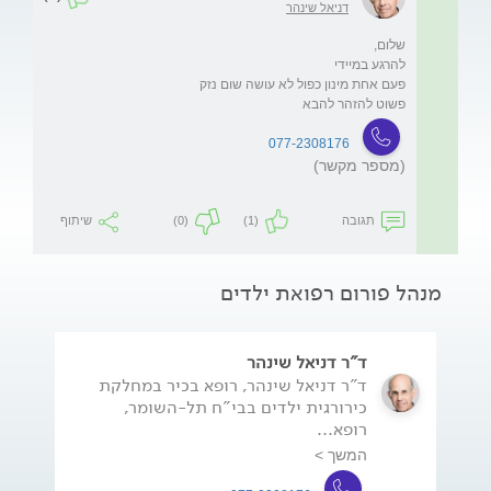
דניאל שינהר
פשוט להזהר להבא
077-2308176
(מספר מקשר)
תגובה
(1)
(0)
שיתוף
מנהל פורום רפואת ילדים
ד"ר דניאל שינהר
ד"ר דניאל שינהר, רופא בכיר במחלקת
כירורגית ילדים בבי"ח תל-השומר,
רופא...
המשך >