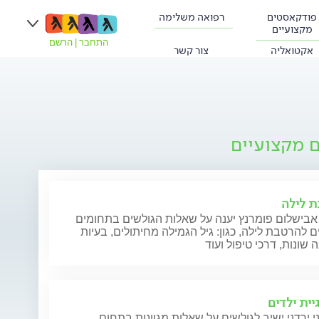
פודקאסטים
רפואה משלימה
מקצועיים
התחבר
|
הרשם
אקטואליה
צור קשר
ם מקצועיים
 לילה
 אבישלום פומרנץ יענה על שאלות הגולשים בתחומים
ם להרטבת לילה, כגון: גיל הגמילה מחיתולים, בעיות
שונות, דרכי טיפול ועוד
יית ילדים
י ירדני ישיב לגולשים על שאלות מגוונות בתחום