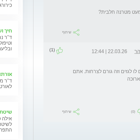
כירורג
חיך ו
שיתוף
ד"ר נח
וטיפול
ובליעה
(1)
הר
22.03.26 | 12:44
הוא לא מפתי אלרגיהנ לחלב. יתכן והחלבי גורם לו לגזים וזה גורם לצרחות. אתם 
אורתו
רוכה 
ד"ר מנ
לאורטו
שיטת 
(0)
שיתוף
אילה ט
לשיטת 
התפתחו