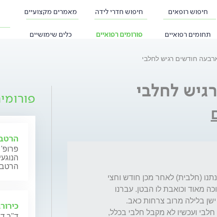
חיפוש רופאים
חיפוש חדרי לידה
מאמרים מקצועיים
תחומים רפואיים
פורומים רפואיים
כלים שימושיים
ארבעה חודשים רגיש לחלבי
רגיש לחלבי
פורומי
הרטבת
פרופ'
הנוגעי
הרטבה 
בני בן 4 חודשים, קיבל בבי"ח מטרנה מוכנה שנתנו (חלבית) לאחר מכן חודש וחצי 
הנקה שלא צלחה. נתנו מטרנה אקסטרה קר. בוכה מאוד וכואבת לו הבטן. עברנו 
כירורג
שאלתי, כולם מסביב אומרים לי שתינוק שטעם חלבי ועכשיו לא מקבל חלבי בכלל, 
ד"ר דנ