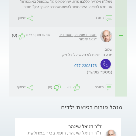
נשללה אלרגיה לללבון פרה. יש רפלוקס קל שמטופל באומפרזול. 
אני נורא לחוצה. האפ מותר להשתמש ככה לאורך זמן? תודה. 
תגובה
שיתוף
(0)
תשובת מומחה | מאת: ד"ר
09.02.26 | 07:15
דניאל שינהר
מנה חד יומית לא תעשה לו כל נזק. 
077-2308176
(מספר מקשר)
תגובה
(0)
(0)
שיתוף
מנהל פורום רפואת ילדים
ד"ר דניאל שינהר
ד"ר דניאל שינהר, רופא בכיר במחלקת