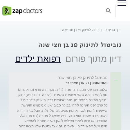
דף הבית
...
נובימול לתינוק פג בן חצי שנה
נובימול לתינוק פג בן חצי שנה
דיון מתוך פורום
רפואת ילדים
נובימול לתינוק פג בן חצי שנה
08/02/2026 | 07:21 | מאת: בר
שלום. הבן שלי פג בן חצי שנה, 4.5 מתוקן. הוא נורא (נורא נורא) 
סובל מגזים ומה שאני משערת ששיניים (הרבה ידיים בפה, רחוק, 
וחיכוך חפצים בחניכיים). מזה שבועיים כבר, הוא זקוק לנובימול 
כל ערב לפני השינה לילה ובבוקר סביב 6-7. אני ממש חוששת 
שייעשה לו נזק לכבד או נזק פסיכולוגי של תלות, אבל בלי זה, הוא 
פשוט צורח שעות. הוא נרגע ברגע שמקבל את זה (כנראה בגלל 
הסוכר), ואז נרגע לגמרי ומצליח לישון כשזה מתחיל להשפיע. 
היינו אצל רופא ילדים 3 פעמים וגם אצל גסטרו שלא מצאו כלום. 