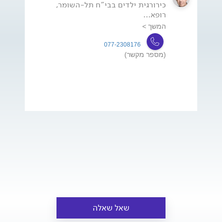
כירורגית ילדים בבי"ח תל-השומר,
רופא...
המשך >
077-2308176
(מספר מקשר)
שאל שאלה