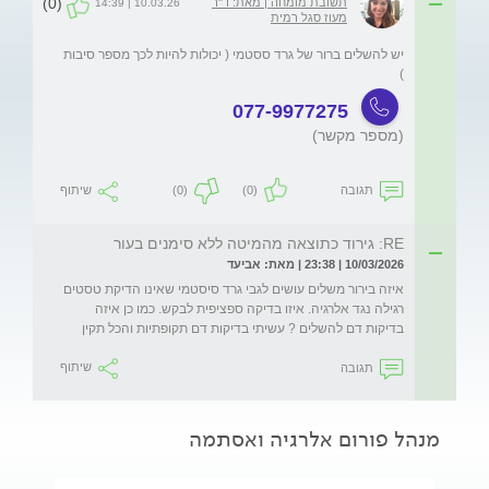
(0)
תשובת מומחה | מאת: ד"ר
10.03.26 | 14:39
מעוז סגל רמית
יש להשלים ברור של גרד ססטמי ( יכולות להיות לכך מספר סיבות 
) 
077-9977275
(מספר מקשר)
תגובה
(0)
(0)
שיתוף
RE: גירוד כתוצאה מהמיטה ללא סימנים בעור
10/03/2026 | 23:38 | מאת: אביעד
איזה בירור משלים עושים לגבי גרד סיסטמי שאינו הדיקת טסטים 
רגילה נגד אלרגיה. איזו בדיקה ספציפית לבקש. כמו כן איזה 
בדיקות דם להשלים ? עשיתי בדיקות דם תקופתיות והכל תקין
תגובה
שיתוף
מנהל פורום אלרגיה ואסתמה