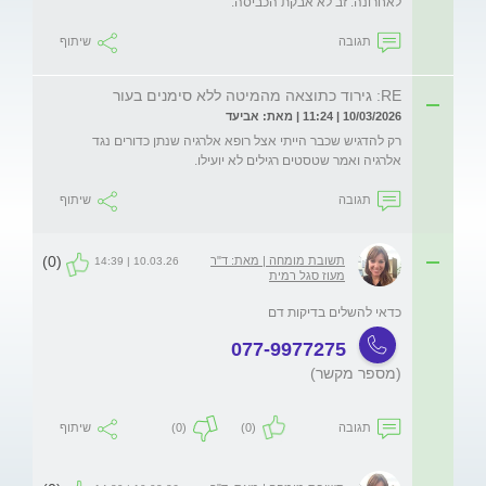
לאחרונה. זב לא אבקת הכביסה.
תגובה
שיתוף
RE: גירוד כתוצאה מהמיטה ללא סימנים בעור
10/03/2026 | 11:24 | מאת: אביעד
רק להדגיש שכבר הייתי אצל רופא אלרגיה שנתן כדורים נגד 
אלרגיה ואמר שטסטים רגילים לא יועילו.
תגובה
שיתוף
(0)
תשובת מומחה | מאת: ד"ר
10.03.26 | 14:39
מעוז סגל רמית
כדאי להשלים בדיקות דם 
077-9977275
(מספר מקשר)
תגובה
(0)
(0)
שיתוף