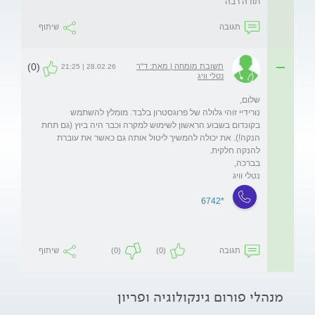
תודה רבה
תגובה
שיתוף
(0)
תשובת מומחה | מאת: ד"ר
28.02.26 | 21:25
נטלי וויג
נורידיי זוהי גלולה של פרוגסטרון בלבד. מומלץ להשתמש 
בקונדום בשבוע הראשון לשימוש למקרה וכבר היה ביוץ (גם תחת 
הנקה!). את יכולה להמשיך ליטול אותה גם כאשר את עוברת 
נטלי וויג 
*6742
תגובה
(0)
(0)
שיתוף
מנהלי פורום גינקולוגיה ופריון