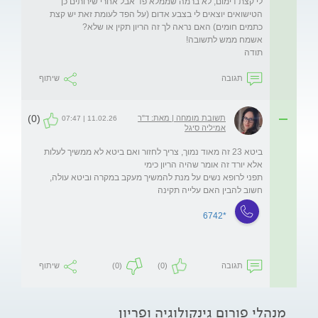
לי קצת דימום, לא ברמה שממלא פד אבל אחרי שירותים כן 
הטישואים יוצאים לי בצבע אדום (על הפד לעומת זאת יש קצת 
תודה
תגובה
שיתוף
(0)
תשובת מומחה | מאת: ד"ר
11.02.26 | 07:47
אמיליה סיגל
ביטא 23 זה מאוד נמוך, צריך לחזור ואם ביטא לא ממשיך לעלות 
תפני לרופא נשים על מנת להמשיך מעקב במקרה וביטא עולה, 
חשוב להבין האם עלייה תקינה
*6742
תגובה
(0)
(0)
שיתוף
מנהלי פורום גינקולוגיה ופריון