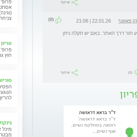
פרופ' 
שיתוף
אסתטי
(וגינה
צניחת 
(0)
) פאוזנר
22.01.26 | 21:06
הי. אני מקבל במאוחדת סניף חדרה וניתן לקבוע תור דרך האתר. באם יש תקלה ניתן 
פריון
פרופ' 
חוץ גו
(0)
שיתוף
פוריות
הפסיכו
ריון
הנוגעי
להריון
ד"ר בראא דראושה
ד"ר אמיליה סיגל
ד"ר בראא דראושה'
<p>ד&ot
גינקול
רופאה במחלקת נשים,
סיגל, סיימה לימו
מיכל ש
אגף נשים...
רפואה במוסקבה.
מבטה ש