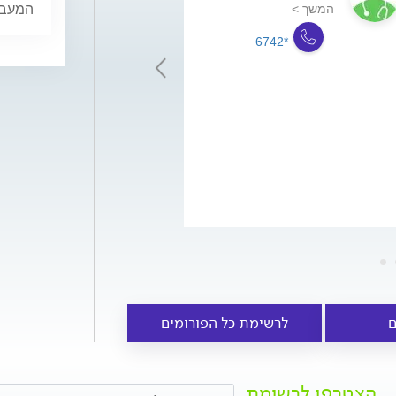
סיימה...
המשך >
המעבר,
המשך >
*6742
*6742
ם
לרשימת כל הפורומים
הצטרפו לרשימת