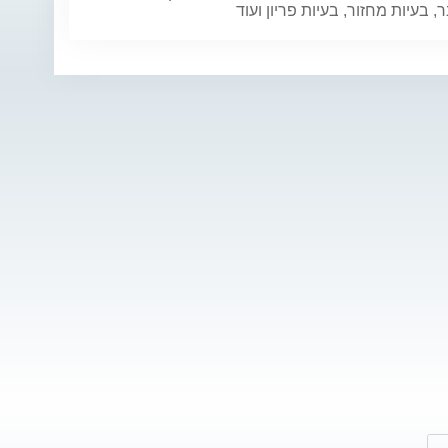
רפואה בפקולטה
המ
 בעיות מחזור, בעיות פריון ועוד
לרפואה של...
המשך >
*6742