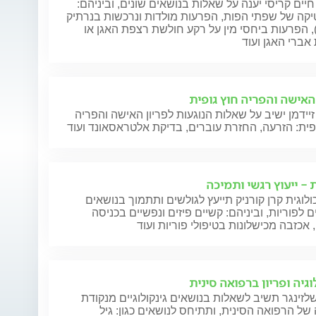
חיים קריסי יענה על שאלות בנושאים שונים, וביניהם:
קה של שפתי הפות, הפרעות מולדות ונרכשות בנרתיק
), הפרעות ביחסי מין על רקע חולשת רצפת האגן או
אברי האגן ועוד
 האישה והפריה חוץ גופית
זיידמן ישיב על שאלות הנוגעות לפריון האישה והפריה
פית: הזרעה, החזרת עוברים, בדיקת אלטראסאונד ועוד
 - ייעוץ רגשי ותמיכה
לוגית קרן קורניק תייעץ לגולשים ותתמוך בנושאים
ם לפוריות, וביניהם: קשיים פיזים ונפשיים בכניסה
, אכזבה מכישלונות בטיפולי פוריות ועוד
ד"ר הודי (יהודה)
ד"
qu;ר אמיליה
ד"
פאוזנר
וגיה ופריון ברפואה סינית
די
לי
ד"ר הודי (יהודה)
לזינגר תשיב לשאלות בנושאים גינקולוגיים מנקודת
הס
פאוזנר, סיים לימודי
ל הרפואה הסינית, ותתיחס לנושאים כגון: גיל