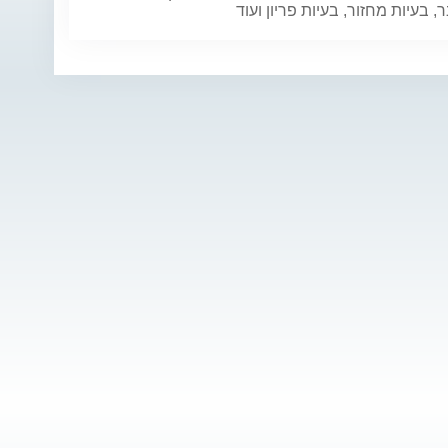
 בעיות מחזור, בעיות פריון ועוד
ד"ר הודי (יהודה)
ד"