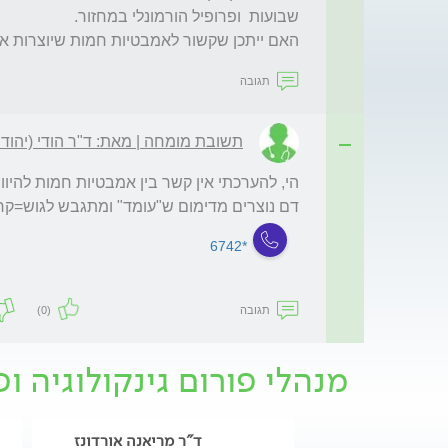
האם ייתכן שקשור לאמבטיות חמות שיוצרות א
תגובה
תשובת מומחה | מאת: ד"ר הודי (יהודה
דם נוצרים מדימום ש"עומד" ומתגבש לגוש=קר
*6742
תגובה
(0)
מנהלי פורום גינקולוגיה ופ
ד"ר מריאנה אורדונז