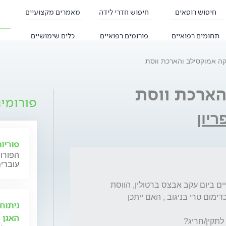
חיפוש רופאים
חיפוש חדרי לידה
מאמרים מקצועיים
תחומים רפואיים
פורומים רפואיים
כלים שימושיים
קה אמוקסילב והארכת ווסת
הארכת ווסת
פורומי
ריון
פוריו
הפורום
עוברים
נטלתי שבוע אנטיביוטיקה אמוקסילב 875 פעמיים ביום עקב אבצס ברטולין, הווסת 
שהיתה אמורה להיפסק לפני יומיים, מתארכת כדימום טרי בניגוב , האם ייתכן 
ניתוח
האגן