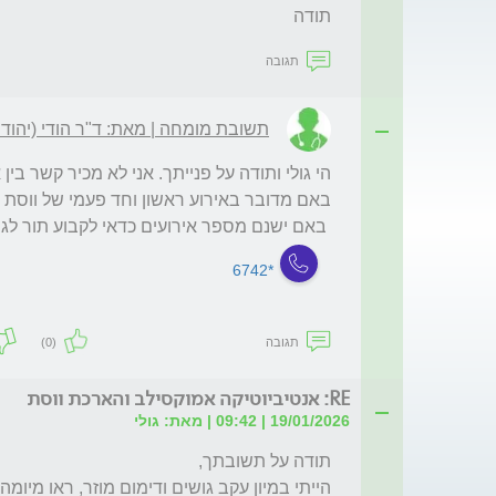
תודה
תגובה
תשובת מומחה | מאת: ד"ר הודי (יהודה
 באם ישנם מספר אירועים כדאי לקבוע תור לגנירולוג מטפל. בהצלחה
*6742
תגובה
(0)
RE: אנטיביוטיקה אמוקסילב והארכת ווסת
19/01/2026 | 09:42 | מאת: גולי