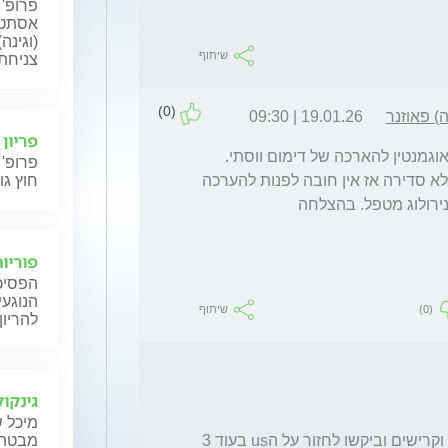
פרופ' 
אסתטי
(וגינה
שיתוף
צניחת 
(0)
) פאוזנר
19.01.26 | 09:30
פריון
הי גולי ותודה על פנייתך. אני לא מכיר קשר בין אוגמנטין להארכה של דימום ווסתי. 
פרופ' 
חוץ גו
פוריות
הפסיכו
הנוגעי
(0)
שיתוף
להריון
גינקול
מיכל ש
הייתי במיון עקב גושים ודימום מוזר, ראו מיומה וקרישים וביקשו לחזור על הus בעוד 3 
מבטה ש