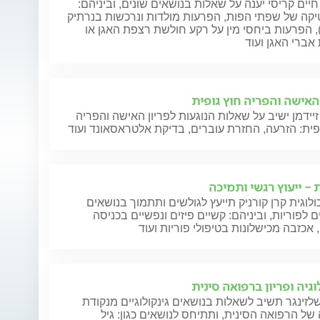
חיים קריסי יענה על שאלות בנושאים שונים, וביניהם:
קה של שפתי הפות, הפרעות מולדות ונרכשות בנרתיק
), הפרעות ביחסי מין על רקע חולשת רצפת האגן או
אברי האגן ועוד
 האישה והפריה חוץ גופית
זיידמן ישיב על שאלות הנוגעות לפריון האישה והפריה
פית: הזרעה, החזרת עוברים, בדיקת אלטראסאונד ועוד
 - ייעוץ רגשי ותמיכה
לוגית קרן קורניק תייעץ לגולשים ותתמוך בנושאים
ם לפוריות, וביניהם: קשיים פיזים ונפשיים בכניסה
, אכזבה מכישלונות בטיפולי פוריות ועוד
וגיה ופריון ברפואה סינית
לזינגר תשיב לשאלות בנושאים גינקולוגיים מנקודת
ל הרפואה הסינית, ותתיחס לנושאים כגון: גיל