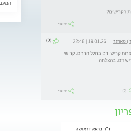
המעבר,
ת הקרישים?
שיתוף
(0)
) פאוזנר
19.01.26 | 22:48
הי, להערכתי אין קשר בין אמבטיות חמות להיווצרות קרישי דם בחלל הרחם. קרישי 
יש דם. בהצלחה
(0)
שיתוף
ריון
ד"ר בראא דראושה
ד"ר אמיליה סיגל