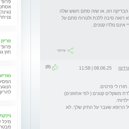
פרופ' 
אסתטי
שאלתי היא האם באמת יש לי צורך לעשות את הבדיקה הזו, או שזה סתם חשש שלה 
(וגינה
צניחת 
ספציפית ויש בזה דעות שונות אולי. פשוט אני לא רואה סיבה ללכת ולטרוח סתם על 
פריון
פרופ' 
שיתוף
חוץ גו
(0)
דונז
08.06.25 | 11:58
פוריות
הפסיכו
הנוגעי
להריון
אבל בגדול יש הגיון לבדיקה קרישיות במידה וילדת משקלים קטנים ( לפי אחוזונים) 
אני לא רואה בעיה לבצע בדיקות לפי המלצה של הרופא שעבר על התיק שלך. לא 
גינקול
מיכל ש
מבטה ש