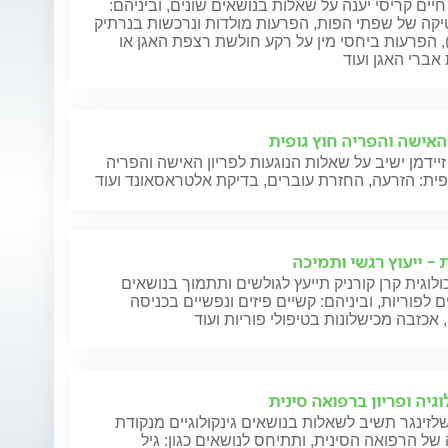
חיים קריסי יענה על שאלות בנושאים שונים, וביניהם:
קה של שפתי הפות, הפרעות מולדות ונרכשות בנרתיק
), הפרעות ביחסי מין על רקע חולשת רצפת האגן או
אברי האגן ועוד
 האישה והפריה חוץ גופית
זיידמן ישיב על שאלות הנוגעות לפריון האישה והפריה
פית: הזרעה, החזרת עוברים, בדיקת אלטראסאונד ועוד
 - ייעוץ רגשי ותמיכה
לוגית קרן קורניק תייעץ לגולשים ותתמוך בנושאים
ם לפוריות, וביניהם: קשיים פיזים ונפשיים בכניסה
, אכזבה מכישלונות בטיפולי פוריות ועוד
וגיה ופריון ברפואה סינית
לזינגר תשיב לשאלות בנושאים גינקולוגיים מנקודת
ל הרפואה הסינית, ותתיחס לנושאים כגון: גיל