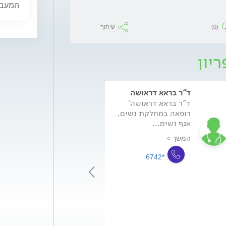
המעבר,
(0)
שיתוף
ריון
ד"ר בראא דראושה
ד"ר אמיליה סיגל
ד"ר בראא דראושה'
<p>ד&ot
רופאה במחלקת נשים,
סיגל, סיימה לימו
אגף נשים...
רפואה במוסקבה.
סיימה...
המשך >
המשך >
*6742
*6742