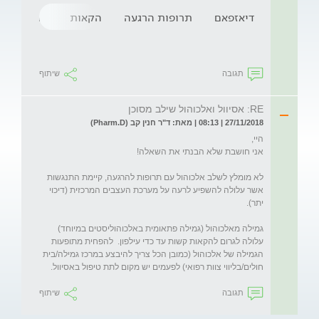
דיאזפאם
תרופות הרגעה
הקאות
התעלפות
תגובה
שיתוף
RE: אסיוול ואלכוהול שילב מסוכן
27/11/2018 | 08:13 | מאת: ד"ר חנין קב (Pharm.D)
לא מומלץ לשלב אלכוהול עם תרופות להרגעה, קיימת התנגשות 
אשר עלולה להשפיע לרעה על מערכת העצבים המרכזית (דיכוי 
גמילה מאלכוהול (גמילה פתאומית באלכוהוליסטים במיוחד) 
עלולה לגרום להקאות קשות עד כדי עילפון.  להפחית מתופעות 
הגמילה של אלכוהול (כמובן הכל צריך להיבצע במרכז גמילה/בית 
חולים/בליווי צוות רפואי) לפעמים יש מקום לתת טיפול באסיוול. 
תגובה
שיתוף