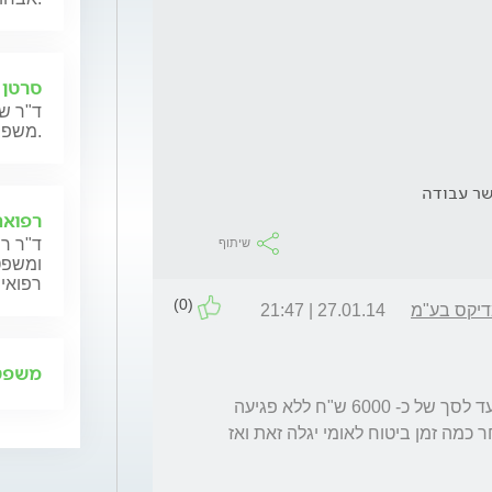
סרטן 
ד"ר שנ
משפחותיהם.
שר עבודה
רפואה
ד"ר רן
שיתוף
ומשפט,
רפואית
(0)
דיקס בע"מ
27.01.14 | 21:47
משפט 
בעקבות חוק לרון ניתן לקבל משכורת + קצבה עד לסך של כ- 6000 ש"ח ללא פגיעה 
בקצבאות. במידה והינך מרוויח יותר הרי שלאחר כמה זמן ביטוח לאומי יגלה זאת ואז 