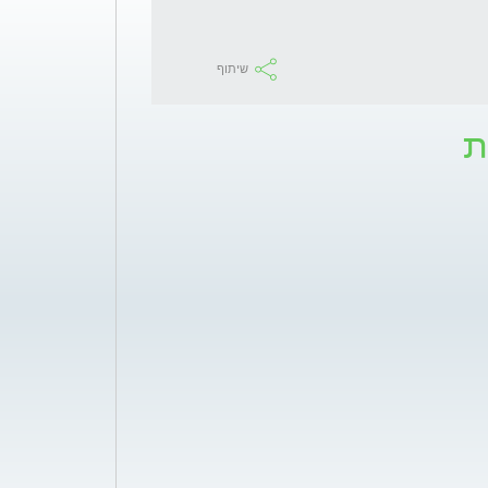
שיתוף
ת